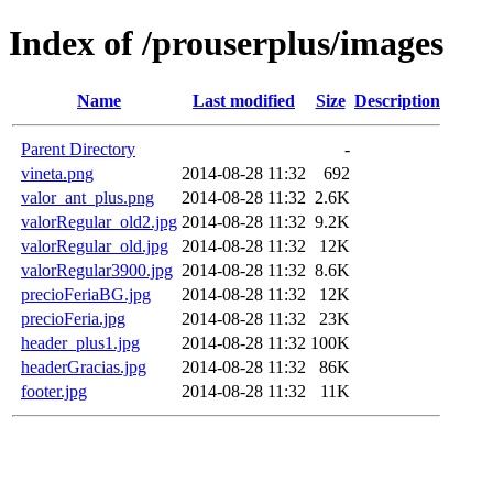
Index of /prouserplus/images
Name
Last modified
Size
Description
Parent Directory
-
vineta.png
2014-08-28 11:32
692
valor_ant_plus.png
2014-08-28 11:32
2.6K
valorRegular_old2.jpg
2014-08-28 11:32
9.2K
valorRegular_old.jpg
2014-08-28 11:32
12K
valorRegular3900.jpg
2014-08-28 11:32
8.6K
precioFeriaBG.jpg
2014-08-28 11:32
12K
precioFeria.jpg
2014-08-28 11:32
23K
header_plus1.jpg
2014-08-28 11:32
100K
headerGracias.jpg
2014-08-28 11:32
86K
footer.jpg
2014-08-28 11:32
11K